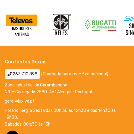
Contactos Gerais
263 710 898
(Chamada para rede fixa nacional)
Zona Industrial da Carambancha
Nº06 Carregado 2580-461 Alenquer Portugal
geral@luxivo.pt
Horário: Seg. a Sexta das 08h:30 às 12h30 e das 14h30 às
18h30.
Sábados: 08h:30 ás 13h