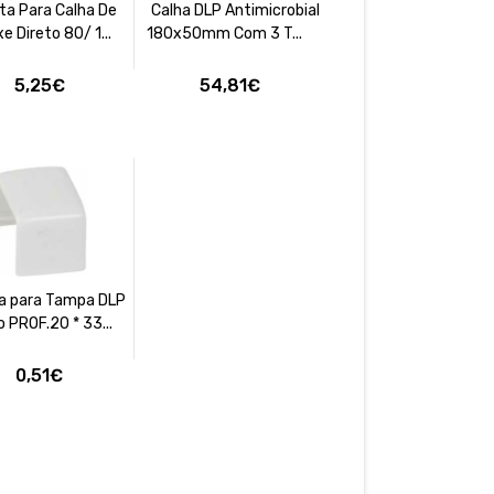
ta Para Calha De
Calha DLP Antimicrobial
e Direto 80/ 1...
180x50mm Com 3 T...
5,25€
54,81€
a para Tampa DLP
 PROF.20 * 33...
0,51€