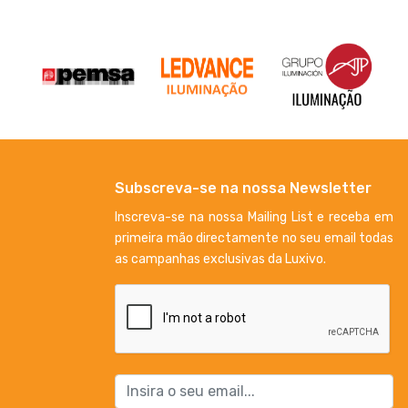
Subscreva-se na nossa Newsletter
Inscreva-se na nossa Mailing List e receba em
primeira mão directamente no seu email todas
as campanhas exclusivas da Luxivo.