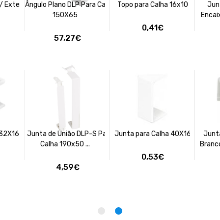
/ Exterior
Ângulo Plano DLP Para Calha
Topo para Calha 16x10
Jun
150X65
Encaix
0,41€
57,27€
 32X16
Junta de União DLP-S Para
Junta para Calha 40X16
Junt
Calha 190x50 ...
Branco
0,53€
4,59€