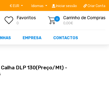
níveis STOCK OFF!
Não perca já as centenas de prod
€ EUR
Idiomas
Iniciar sessão
Criar Conta
Favoritos
Carrinho de Compras
0
0
0,00€
NHAS
EMPRESA
CONTACTOS
 Calha DLP 130(Preço/Mt) -
s