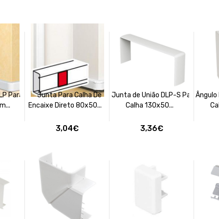
DLP Para
Junta Para Calha De
Junta de União DLP-S Para
Ângulo 
m...
Encaixe Direto 80x50...
Calha 130x50...
Ca
3,04€
3,36€