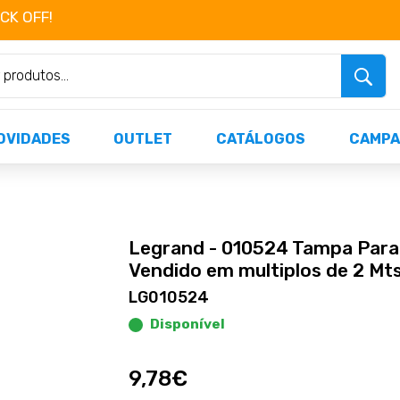
OCK OFF!
Não perca já as centenas de produtos dispo
OVIDADES
OUTLET
CATÁLOGOS
CAMPA
Legrand - 010524 Tampa Para
Vendido em multiplos de 2 Mt
LG010524
Disponível
9,78€