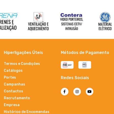
Hiperligações Úteis
Métodos de Pagamento
Termos e Condições
Catálogos
Portes
Redes Sociais
Campanhas
Contactos
Recrutamento
Empresa
Histórico de Encomendas