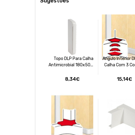
Sugestões
Topo DLP Para Calha
Angulo Interior 
Antimicrobial 180x50...
Calha Com 3 Co
8,34€
15,14€