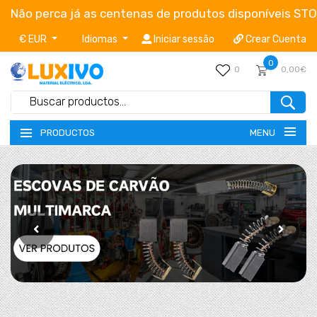
Não perca já as centenas de produtos disponíveis ST
€ EUR
Idiomas
Iniciar sessão
Crear Cuenta
0
0
0,00€
MENU
PRODUCTOS
NOVEDADES
CONDICIÓNES GERALES DE VENTA
CATÁLOGOS / TABELAS
CAMPAÑAS
EMPRESA