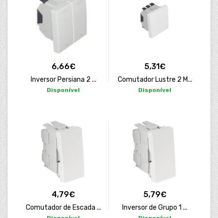
23,54€
12,41€
Espelho Quadruplo co...
Barramento Tipo Esca...
Disponível
Disponível
17,67€
72,28€
Espelho Triplo com D...
Fita de Led COB Flex...
Disponível
Disponível