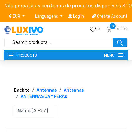
Não perca já as centenas de produtos disponíveis ST
€ EUR
Languagens
Log in
Create Account
0
0
0,00€
MENU
PRODUCTS
NEW-PRODUCTS
TERMS OF SERVICE
Back to
Antennas
Antennas
ANTENNAS CAMPERAs
CATALOGUES
CAMPAIGNS