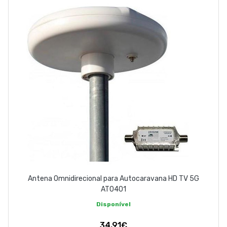
ABOUT US
CONTACT
263 710 898
geral@luxivo.pt
Antena Omnidirecional para Autocaravana HD TV 5G
AT0401
Disponível
34,91€