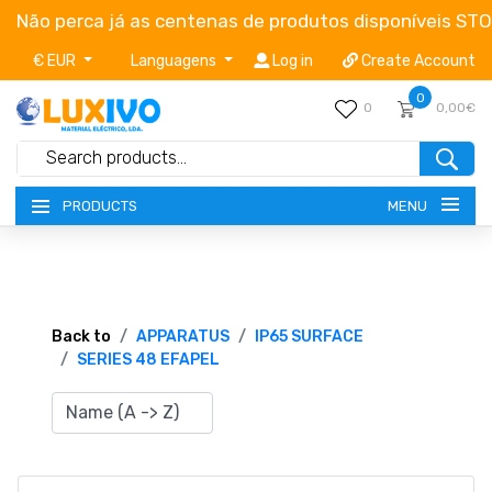
Não perca já as centenas de produtos disponíveis ST
€ EUR
Languagens
Log in
Create Account
0
0
0,00€
MENU
PRODUCTS
NEW-PRODUCTS
TERMS OF SERVICE
Back to
APPARATUS
IP65 SURFACE
SERIES 48 EFAPEL
CATALOGUES
CAMPAIGNS