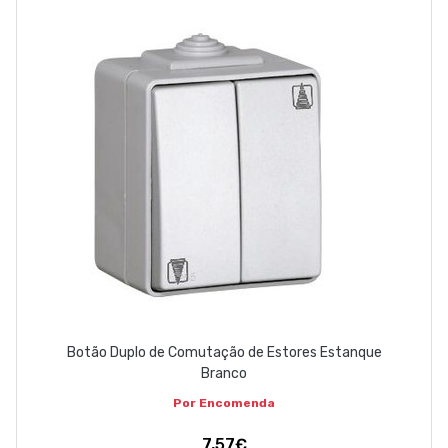
ABOUT US
CONTACT
263 710 898
geral@luxivo.pt
Botão Duplo de Comutação de Estores Estanque
Branco
Por Encomenda
7,57€