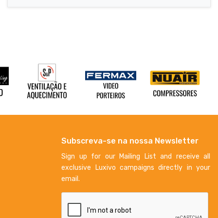
Subscreva-se na nossa Newsletter
Sign up for our Mailing List and receive all
exclusive Luxivo campaigns directly in your
email.