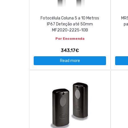
Fotocélula Coluna 5 a 10 Metros
MR5
IP67 Deteção até 50mm
pa
MF2020-2225-10B
Por Encomenda
343,17€
Read more