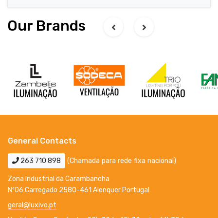
Our Brands
General Contacts
263 710 898
(Chamada para rede fixa nacional)
Zona Industrial da Carambancha
Nº06 Carregado 2580-461 Alenquer Portugal
geral@luxivo.pt