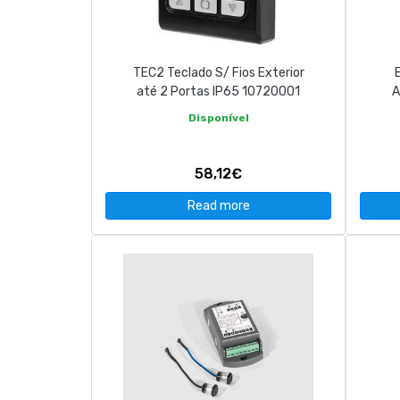
CONTACT
TEC2 Teclado S/ Fios Exterior
263 710 898
geral@luxivo.pt
até 2 Portas IP65 10720001
A
Disponível
58,12€
Read more