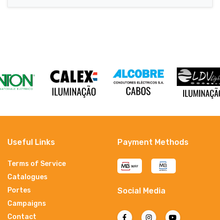
Useful Links
Payment Methods
Terms of Service
Catalogues
Portes
Social Media
Campaigns
Contact