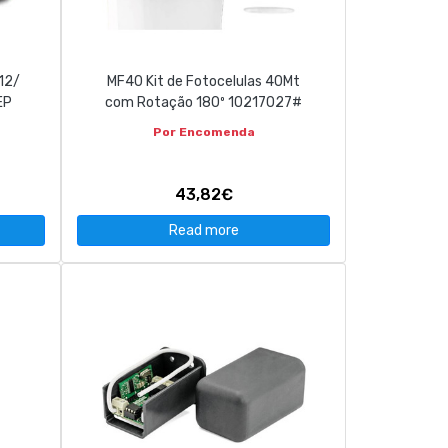
 12/
MF40 Kit de Fotocelulas 40Mt
EP
com Rotação 180º 10217027#
Por Encomenda
43,82€
Read more