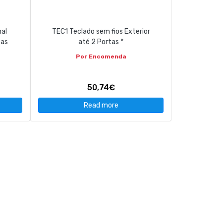
nal
TEC1 Teclado sem fios Exterior
cas
até 2 Portas *
Por Encomenda
50,74€
Read more