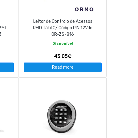
Leitor de Controlo de Acessos
 3Mt
RFID Tátil C/ Código PIN 12Vdc
3
OR-ZS-816
Disponível
43,05€
Read more