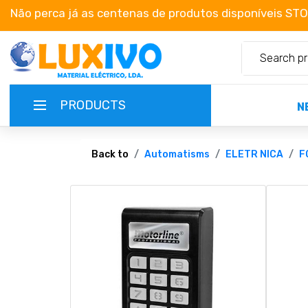
Não perca já as centenas de produtos disponíveis ST
PRODUCTS
N
NEW-PRODUCTS
Back to
Automatisms
ELETR NICA
F
TERMS OF SERVICE
CATALOGUES
CAMPAIGNS
ABOUT US