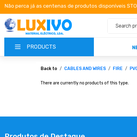
Não perca já as centenas de produtos disponíveis ST
PRODUCTS
N
NEW-PRODUCTS
Back to
CABLES AND WIRES
FIRE
PV
There are currently no products of this type.
TERMS OF SERVICE
CATALOGUES
CAMPAIGNS
ABOUT US
Produtos de Destaque