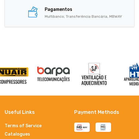
Pagamentos
Multibanco, Transferência Bancária, MBWAY
Useful Links
Payment Methods
Terms of Service
Catalogues