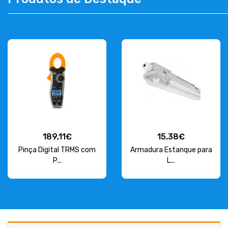
CONTACT
263 710 898
geral@luxivo.pt
189,11€
15,38€
Pinça Digital TRMS com
Armadura Estanque para
P...
L...