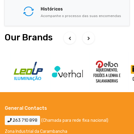
Históricos
Acompanhe o processo das suas encomendas
Our Brands
General Contacts
263 710 898
(Chamada para rede fixa nacional)
Zona Industrial da Carambancha