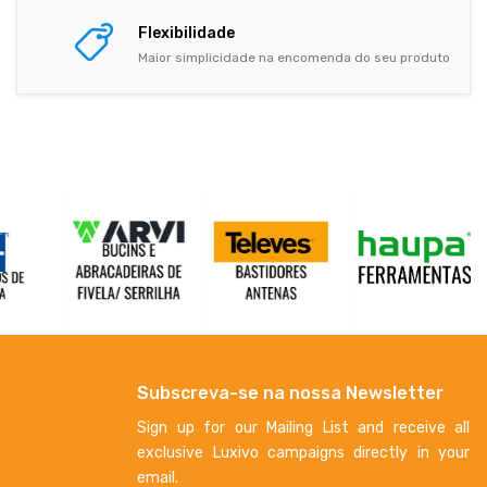
Flexibilidade
Maior simplicidade na encomenda do seu produto
Subscreva-se na nossa Newsletter
Sign up for our Mailing List and receive all
exclusive Luxivo campaigns directly in your
email.