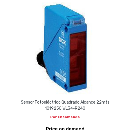
ABOUT US
CONTACT
263 710 898
geral@luxivo.pt
Sensor Fotoeléctrico Quadrado Alcance 22mts
1019250 WL34-R240
Por Encomenda
Price on demand