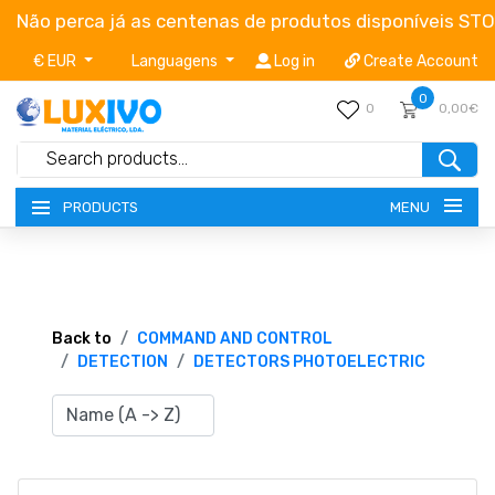
Não perca já as centenas de produtos disponíveis ST
€ EUR
Languagens
Log in
Create Account
0
0
0,00€
MENU
PRODUCTS
NEW-PRODUCTS
TERMS OF SERVICE
Back to
COMMAND AND CONTROL
DETECTION
DETECTORS PHOTOELECTRIC
CATALOGUES
CAMPAIGNS