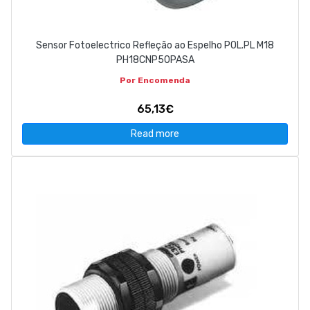
Sensor Fotoelectrico Refleção ao Espelho POL.PL M18
PH18CNP50PASA
Por Encomenda
65,13€
Read more