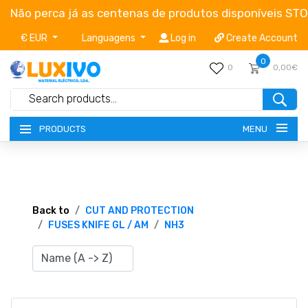
Não perca já as centenas de produtos disponíveis ST
€ EUR
Languagens
Log in
Create Account
0
0
0,00€
MENU
PRODUCTS
NEW-PRODUCTS
TERMS OF SERVICE
Back to
CUT AND PROTECTION
FUSES KNIFE GL / AM
NH3
CATALOGUES
CAMPAIGNS