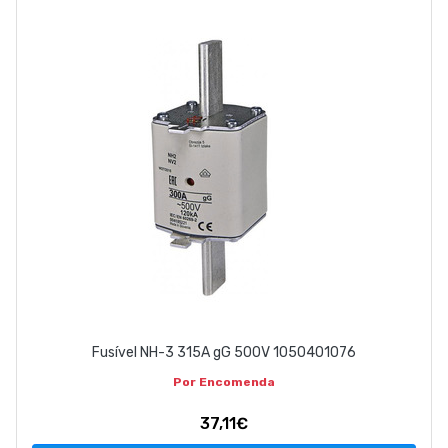
ABOUT US
CONTACT
263 710 898
geral@luxivo.pt
Fusível NH-3 315A gG 500V 1050401076
Por Encomenda
37,11€