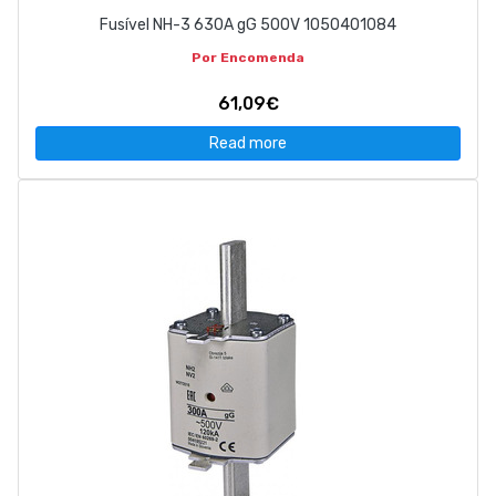
Fusível NH-3 630A gG 500V 1050401084
Por Encomenda
61,09€
Read more