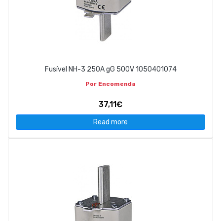
Fusível NH-3 250A gG 500V 1050401074
Por Encomenda
37,11€
Read more