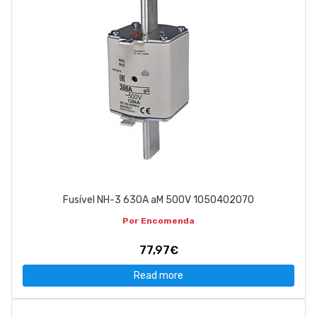
Fusível NH-3 630A aM 500V 1050402070
Por Encomenda
77,97€
Read more