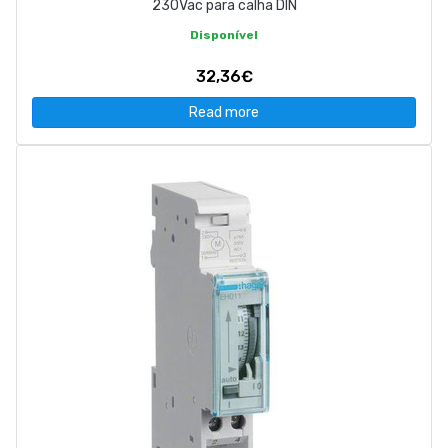
230Vac para calha DIN
Disponível
32,36€
Read more