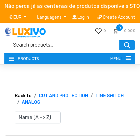
Não perca já as centenas de produtos disponíveis ST
€ EUR
Languagens
Log in
Create Account
0
0
0,00€
MENU
PRODUCTS
NEW-PRODUCTS
TERMS OF SERVICE
Back to
CUT AND PROTECTION
TIME SWITCH
ANALOG
CATALOGUES
CAMPAIGNS