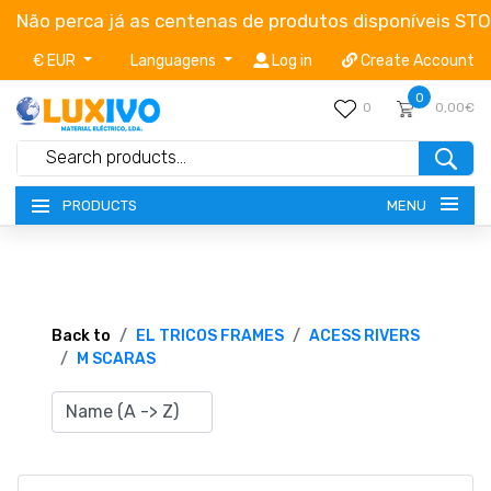
Não perca já as centenas de produtos disponíveis ST
€ EUR
Languagens
Log in
Create Account
0
0
0,00€
MENU
PRODUCTS
NEW-PRODUCTS
TERMS OF SERVICE
Back to
EL TRICOS FRAMES
ACESS RIVERS
M SCARAS
CATALOGUES
CAMPAIGNS