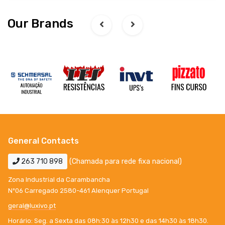
Our Brands
General Contacts
263 710 898
(Chamada para rede fixa nacional)
Zona Industrial da Carambancha
Nº06 Carregado 2580-461 Alenquer Portugal
geral@luxivo.pt
Horário: Seg. a Sexta das 08h:30 às 12h30 e das 14h30 às 18h30.