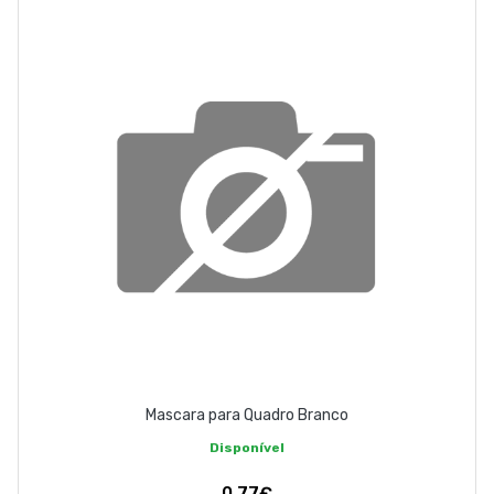
ABOUT US
CONTACT
263 710 898
geral@luxivo.pt
Mascara para Quadro Branco
Disponível
0,77€