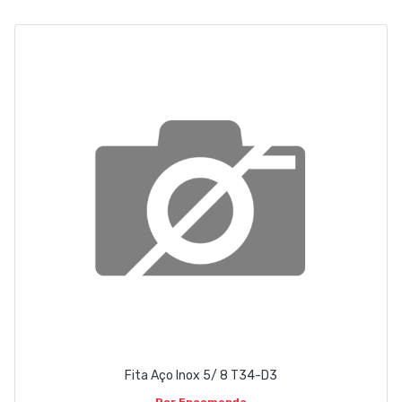
ABOUT US
CONTACT
263 710 898
geral@luxivo.pt
Fita Aço Inox 5/ 8 T34-D3