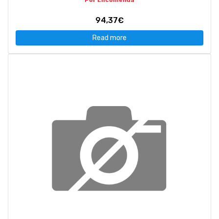
Por Encomenda
94,37€
Read more