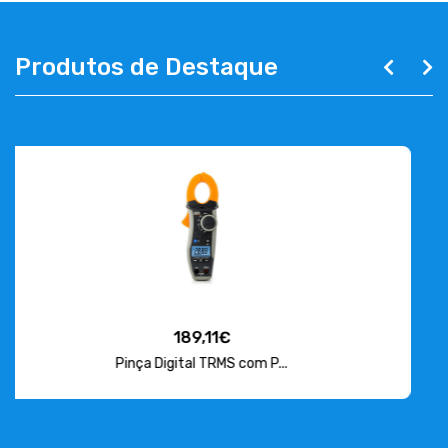
Produtos de Destaque
15,38€
Armadura Estanque para L...