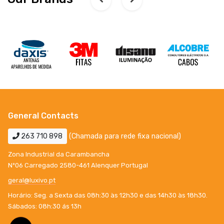
General Contacts
263 710 898
(Chamada para rede fixa nacional)
Zona Industrial da Carambancha
Nº06 Carregado 2580-461 Alenquer Portugal
geral@luxivo.pt
Horário: Seg. a Sexta das 08h:30 às 12h30 e das 14h30 às 18h30.
Sábados: 08h:30 ás 13h