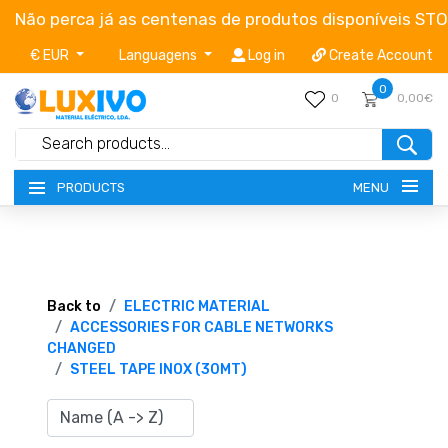
Não perca já as centenas de produtos disponíveis ST
€ EUR
Languagens
Log in
Create Account
0
0
0,00€
MENU
PRODUCTS
NEW-PRODUCTS
TERMS OF SERVICE
Back to
ELECTRIC MATERIAL
ACCESSORIES FOR CABLE NETWORKS
CHANGED
CATALOGUES
STEEL TAPE INOX (30MT)
CAMPAIGNS