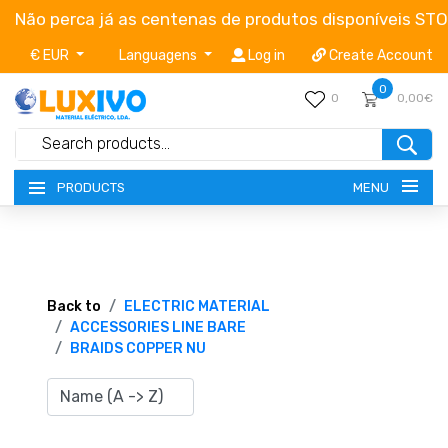
Não perca já as centenas de produtos disponíveis ST
€ EUR
Languagens
Log in
Create Account
0
0
0,00€
MENU
PRODUCTS
NEW-PRODUCTS
TERMS OF SERVICE
Back to
ELECTRIC MATERIAL
ACCESSORIES LINE BARE
BRAIDS COPPER NU
CATALOGUES
CAMPAIGNS