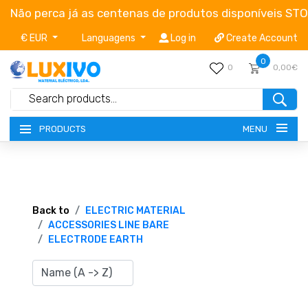
Não perca já as centenas de produtos disponíveis ST
€ EUR
Languagens
Log in
Create Account
0
0
0,00€
MENU
PRODUCTS
NEW-PRODUCTS
TERMS OF SERVICE
Back to
ELECTRIC MATERIAL
ACCESSORIES LINE BARE
ELECTRODE EARTH
CATALOGUES
CAMPAIGNS