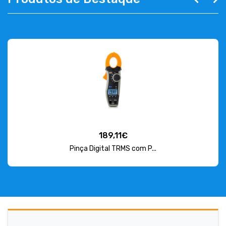
189,11€
Pinça Digital TRMS com P...