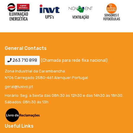
General Contacts
263 710 898
(Chamada para rede fixa nacional)
Zona Industrial da Carambancha
Nº06 Carregado 2580-461 Alenquer Portugal
geral@luxivo.pt
Horário: Seg. a Sexta das 08h:30 às 12h30 e das 14h30 às 18h30.
Sábados: 08h:30 ás 13h
Useful Links