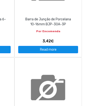
a 6-
Barra de Junção de Porcelana
10-16mm BJP-30A-3P
Por Encomenda
3,42€
Read more