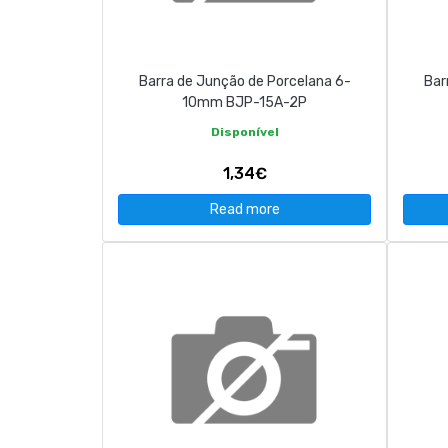
CONTACT
Barra de Junção de Porcelana 6-
Bar
263 710 898
geral@luxivo.pt
10mm BJP-15A-2P
Disponível
1,34€
Read more