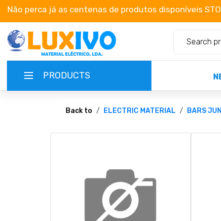
Não perca já as centenas de produtos disponíveis ST
PRODUCTS
N
NEW-PRODUCTS
Back to
ELECTRIC MATERIAL
BARS JU
TERMS OF SERVICE
CATALOGUES
CAMPAIGNS
ABOUT US