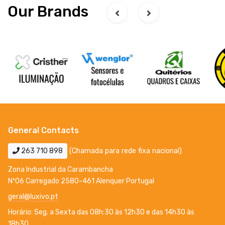
Our Brands
General Contacts
263 710 898
(Chamada para rede fixa nacional)
Zona Industrial da Carambancha
Nº06 Carregado 2580-461 Alenquer Portugal
geral@luxivo.pt
Horário: Seg. a Sexta das 08h:30 às 12h30 e das 14h30 às
18h30.