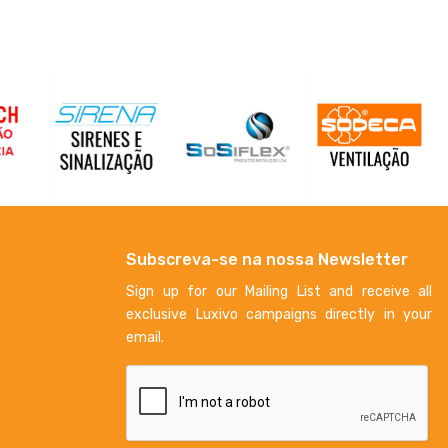
Subscreva-se na nossa Newsletter
Sign up for our Mailing List and receive all
exclusive Luxivo campaigns directly in your
email.