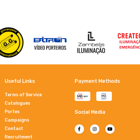
Useful Links
Payment Methods
Terms of Service
Catalogues
Portes
Social Media
Campaigns
Contact
Recruitment