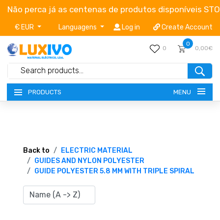
Não perca já as centenas de produtos disponíveis ST
€ EUR
Languagens
Log in
Create Account
0
0
0,00€
MENU
PRODUCTS
NEW-PRODUCTS
TERMS OF SERVICE
Back to
ELECTRIC MATERIAL
GUIDES AND NYLON POLYESTER
GUIDE POLYESTER 5.8 MM WITH TRIPLE SPIRAL
CATALOGUES
CAMPAIGNS