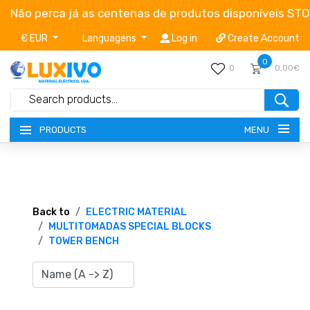
Não perca já as centenas de produtos disponíveis ST
€ EUR
Languagens
Log in
Create Account
0
0
0,00€
MENU
PRODUCTS
NEW-PRODUCTS
TERMS OF SERVICE
Back to
ELECTRIC MATERIAL
MULTITOMADAS SPECIAL BLOCKS
TOWER BENCH
CATALOGUES
CAMPAIGNS