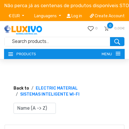
Não perca já as centenas de produtos disponíveis ST
€ EUR
Languagens
Log in
Create Account
0
0
0,00€
MENU
PRODUCTS
NEW-PRODUCTS
TERMS OF SERVICE
Back to
ELECTRIC MATERIAL
SISTEMAS INTELIGENTE WI-FI
CATALOGUES
CAMPAIGNS