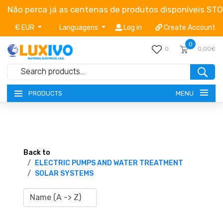
Não perca já as centenas de produtos disponíveis ST
€ EUR
Languagens
Log in
Create Account
0
0
0,00€
MENU
PRODUCTS
NEW-PRODUCTS
TERMS OF SERVICE
Back to
ELECTRIC PUMPS AND WATER TREATMENT
SOLAR SYSTEMS
CATALOGUES
CAMPAIGNS