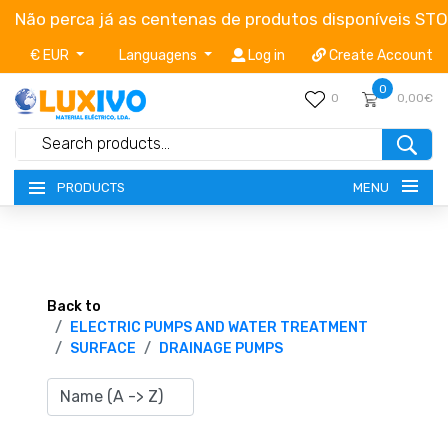
Não perca já as centenas de produtos disponíveis ST
€ EUR
Languagens
Log in
Create Account
0
0
0,00€
MENU
PRODUCTS
NEW-PRODUCTS
TERMS OF SERVICE
Back to
ELECTRIC PUMPS AND WATER TREATMENT
SURFACE
DRAINAGE PUMPS
CATALOGUES
CAMPAIGNS