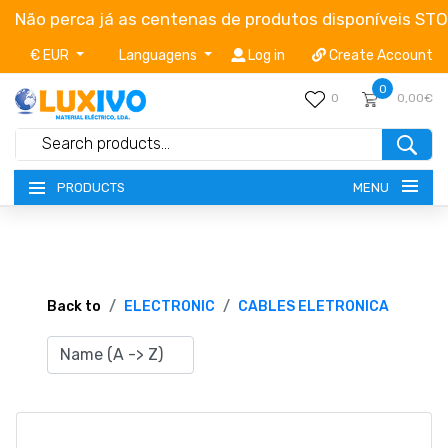
Não perca já as centenas de produtos disponíveis ST
€ EUR
Languagens
Log in
Create Account
0
0
0,00€
MENU
PRODUCTS
NEW-PRODUCTS
TERMS OF SERVICE
Back to
ELECTRONIC
CABLES ELETRONICA
CATALOGUES
CAMPAIGNS