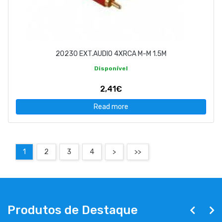
20230 EXT.AUDIO 4XRCA M-M 1.5M
Disponível
2,41€
Read more
1
2
3
4
>
>>
Produtos de Destaque