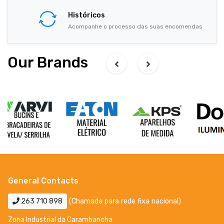
Históricos
Acompanhe o processo das suas encomendas
Our Brands
General Contacts
263 710 898
(Chamada para rede fixa nacional)
Zona Industrial da Carambancha