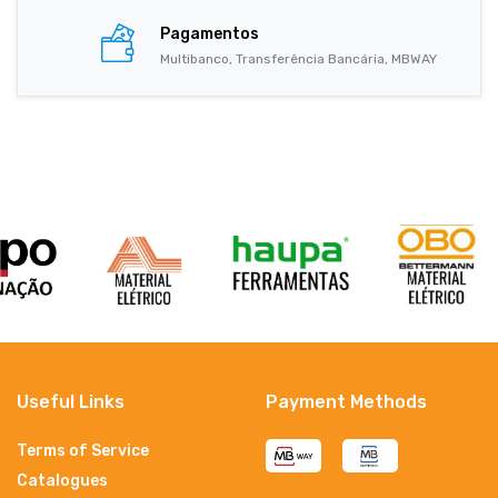
Pagamentos
Multibanco, Transferência Bancária, MBWAY
Useful Links
Payment Methods
Terms of Service
Catalogues