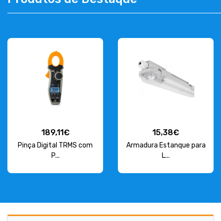
CONTACT
263 710 898
geral@luxivo.pt
189,11€
15,38€
Pinça Digital TRMS com
Armadura Estanque para
P...
L...