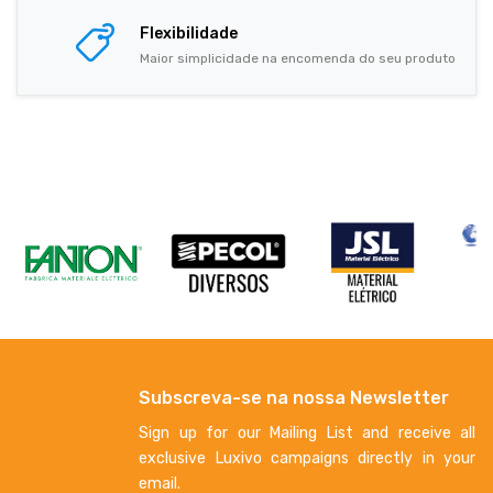
Flexibilidade
Maior simplicidade na encomenda do seu produto
Subscreva-se na nossa Newsletter
Sign up for our Mailing List and receive all
exclusive Luxivo campaigns directly in your
email.