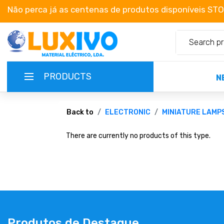
Não perca já as centenas de produtos disponíveis ST
PRODUCTS
N
NEW-PRODUCTS
Back to
ELECTRONIC
MINIATURE LAMP
There are currently no products of this type.
TERMS OF SERVICE
CATALOGUES
CAMPAIGNS
ABOUT US
Produtos de Destaque