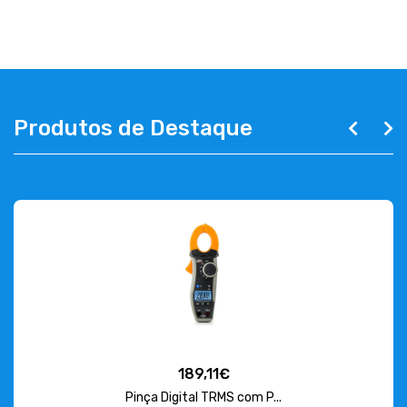
ABOUT US
CONTACT
263 710 898
geral@luxivo.pt
Produtos de Destaque
189,11€
Pinça Digital TRMS com P...