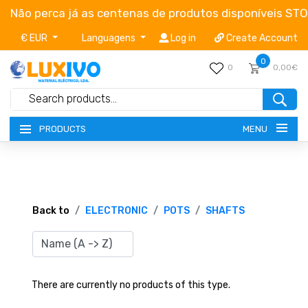
Não perca já as centenas de produtos disponíveis ST
€ EUR
Languagens
Log in
Create Account
0
0
0,00€
MENU
PRODUCTS
NEW-PRODUCTS
TERMS OF SERVICE
Back to
ELECTRONIC
POTS
SHAFTS
CATALOGUES
CAMPAIGNS
There are currently no products of this type.