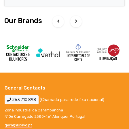
Our Brands
General Contacts
263 710 898
(Chamada para rede fixa nacional)
Zona Industrial da Carambancha
Nº06 Carregado 2580-461 Alenquer Portugal
geral@luxivo.pt