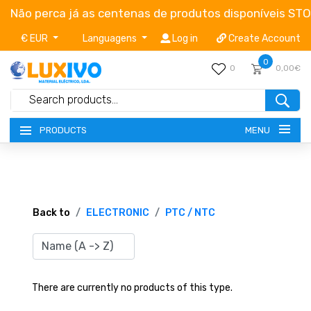
Não perca já as centenas de produtos disponíveis ST
€ EUR
Languagens
Log in
Create Account
0
0
0,00€
MENU
PRODUCTS
NEW-PRODUCTS
TERMS OF SERVICE
Back to
ELECTRONIC
PTC / NTC
CATALOGUES
CAMPAIGNS
There are currently no products of this type.