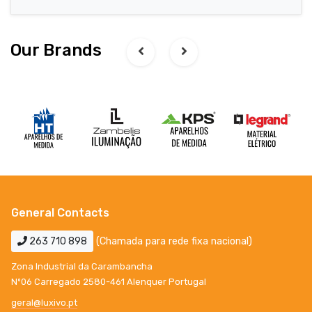
Our Brands
General Contacts
263 710 898
(Chamada para rede fixa nacional)
Zona Industrial da Carambancha
Nº06 Carregado 2580-461 Alenquer Portugal
geral@luxivo.pt