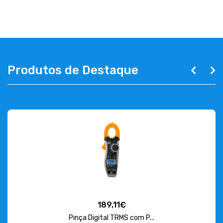
ABOUT US
CONTACT
263 710 898
geral@luxivo.pt
Produtos de Destaque
189,11€
Pinça Digital TRMS com P...