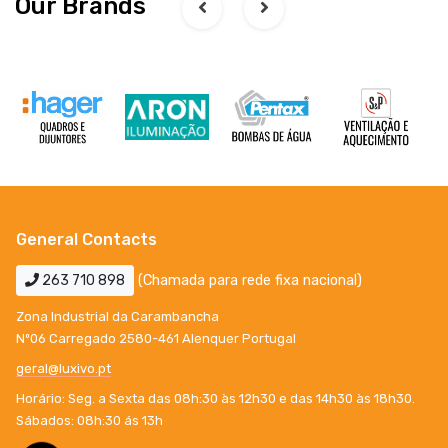
Our Brands
General Contacts
263 710 898
(Chamada para rede fixa nacional)
Zona Industrial da Carambancha
Nº06 Carregado 2580-461 Alenquer Portugal
geral@luxivo.pt
Horário: Seg. a Sexta das 08h:30 às 12h30 e das 14h30 às 18h30.
Sábados: 08h:30 ás 13h