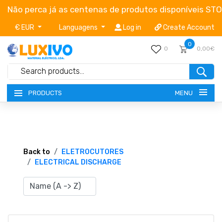
Não perca já as centenas de produtos disponíveis ST
€ EUR
Languagens
Log in
Create Account
0
0
0,00€
MENU
PRODUCTS
NEW-PRODUCTS
TERMS OF SERVICE
Back to
ELETROCUTORES
ELECTRICAL DISCHARGE
CATALOGUES
CAMPAIGNS