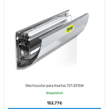
ABOUT US
CONTACT
263 710 898
geral@luxivo.pt
Electrocutor para Insetos 701 2X15W
Disponível
152,77€