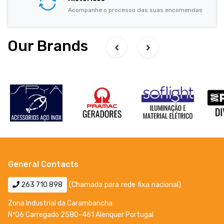
Acompanhe o processo das suas encomendas
Our Brands
General Contacts
263 710 898
(Chamada para rede fixa nacional)
Zona Industrial da Carambancha
Nº06 Carregado 2580-461 Alenquer Portugal