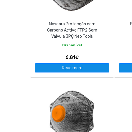
CONTACT
Mascara Protecção com
F
263 710 898
geral@luxivo.pt
Carbono Activo FFP2 Sem
Valvula 3PÇ Neo Tools
Disponível
6,81€
Read more