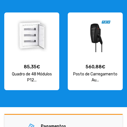
560,88€
120,17€
Posto de Carregamento
KIT Audio 2 Fios 1 Telef...
Au...
Pagamentos