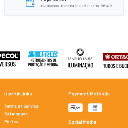
Multibanco, Transferência Bancária, MBWAY
Useful Links
Payment Methods
Terms of Service
Catalogues
Portes
Social Media