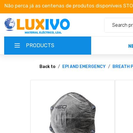
Não perca já as centenas de produtos disponíveis ST
PRODUCTS
N
NEW-PRODUCTS
Back to
EPI AND EMERGENCY
BREATH 
TERMS OF SERVICE
CATALOGUES
CAMPAIGNS
ABOUT US