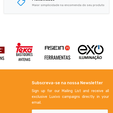
Maior simplicidade na encomenda do seu produto
Subscreva-se na nossa Newsletter
Sign up for our Mailing List and receive all
exclusive Luxivo campaigns directly in your
email.