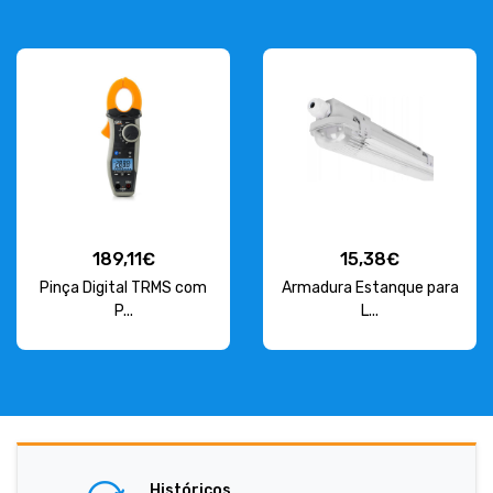
15,38€
85,35€
Armadura Estanque para
Quadro de 48 Módulos
L...
P12...
Históricos