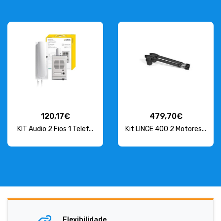
479,70€
2,33€
Kit LINCE 400 2 Motores...
Lampada de Led GU10
SMD...
Flexibilidade