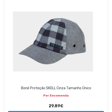
ABOUT US
CONTACT
263 710 898
geral@luxivo.pt
Boné Proteção SKOLL Cinza Tamanho Único
Por Encomenda
29,89€