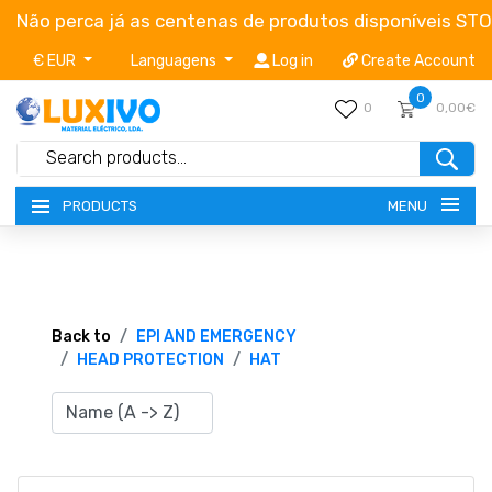
Não perca já as centenas de produtos disponíveis ST
€ EUR
Languagens
Log in
Create Account
0
0
0,00€
MENU
PRODUCTS
NEW-PRODUCTS
TERMS OF SERVICE
Back to
EPI AND EMERGENCY
HEAD PROTECTION
HAT
CATALOGUES
CAMPAIGNS