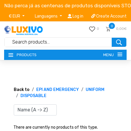
Não perca já as centenas de produtos disponíveis ST
€ EUR
Languagens
Log in
Create Account
0
0
0,00€
MENU
PRODUCTS
NEW-PRODUCTS
TERMS OF SERVICE
Back to
EPI AND EMERGENCY
UNIFORM
DISPOSABLE
CATALOGUES
CAMPAIGNS
There are currently no products of this type.