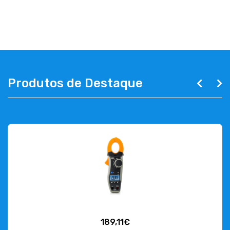
ABOUT US
CONTACT
263 710 898
geral@luxivo.pt
Produtos de Destaque
189,11€