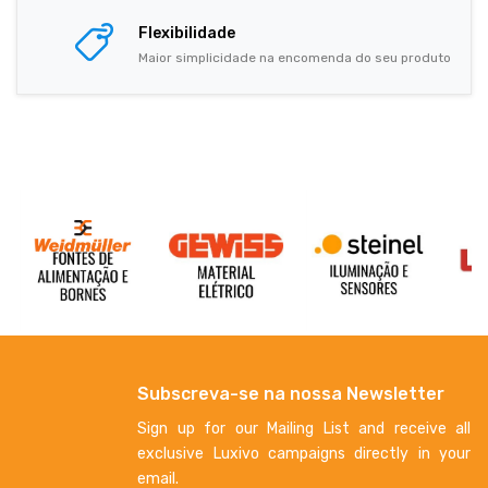
Flexibilidade
Maior simplicidade na encomenda do seu produto
Subscreva-se na nossa Newsletter
Sign up for our Mailing List and receive all
exclusive Luxivo campaigns directly in your
email.