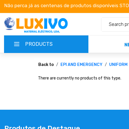
Não perca já as centenas de produtos disponíveis ST
PRODUCTS
N
NEW-PRODUCTS
Back to
EPI AND EMERGENCY
UNIFORM
There are currently no products of this type.
TERMS OF SERVICE
CATALOGUES
CAMPAIGNS
ABOUT US
Produtos de Destaque