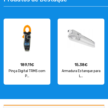
CONTACT
263 710 898
geral@luxivo.pt
189,11€
15,38€
Pinça Digital TRMS com
Armadura Estanque para
P...
L...