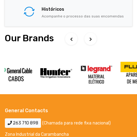
Históricos
Acompanhe o processo das suas encomendas
Our Brands
General Contacts
263 710 898
(Chamada para rede fixa nacional)
Zona Industrial da Carambancha