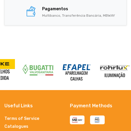
Pagamentos
Multibanco, Transferência Bancária, MBWAY
Useful Links
Payment Methods
Terms of Service
Catalogues