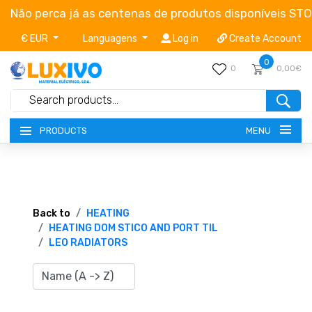
Não perca já as centenas de produtos disponíveis ST
€ EUR
Languagens
Log in
Create Account
0
0
0,00€
MENU
PRODUCTS
NEW-PRODUCTS
TERMS OF SERVICE
Back to
HEATING
HEATING DOM STICO AND PORT TIL
LEO RADIATORS
CATALOGUES
CAMPAIGNS