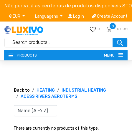
Não perca já as centenas de produtos disponíveis ST
€ EUR
Languagens
Log in
Create Account
0
0
0,00€
MENU
PRODUCTS
NEW-PRODUCTS
TERMS OF SERVICE
Back to
HEATING
INDUSTRIAL HEATING
ACESS RIVERS AEROTERMS
CATALOGUES
CAMPAIGNS
There are currently no products of this type.