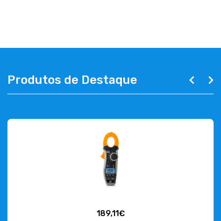
ABOUT US
CONTACT
263 710 898
geral@luxivo.pt
Produtos de Destaque
189,11€