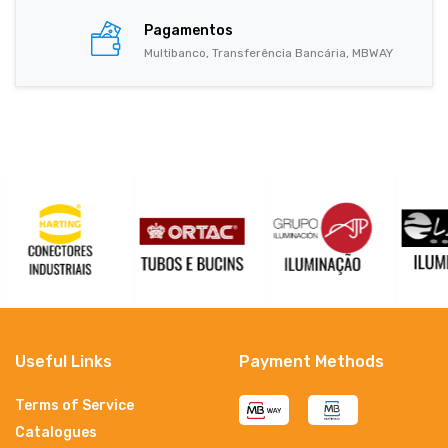
Pagamentos
Multibanco, Transferência Bancária, MBWAY
Useful Links
Payment Methods
Terms of Service
Catalogues