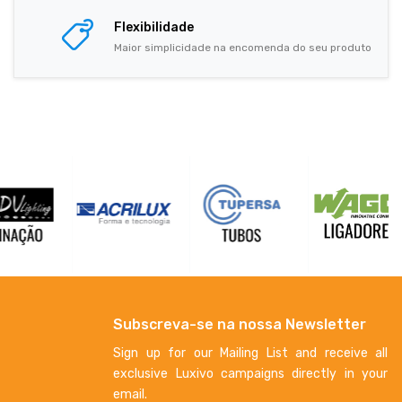
Flexibilidade
Maior simplicidade na encomenda do seu produto
Subscreva-se na nossa Newsletter
Sign up for our Mailing List and receive all
exclusive Luxivo campaigns directly in your
email.