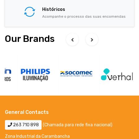
Históricos
Acompanhe o processo das suas encomendas
Our Brands
General Contacts
263 710 898
(Chamada para rede fixa nacional)
Zona Industrial da Carambancha