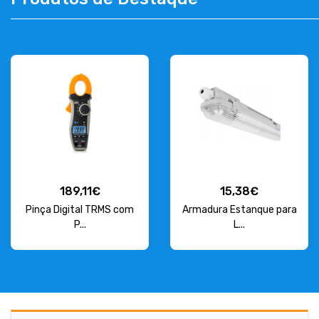
CONTACT
263 710 898
geral@luxivo.pt
189,11€
15,38€
Pinça Digital TRMS com
Armadura Estanque para
P...
L...