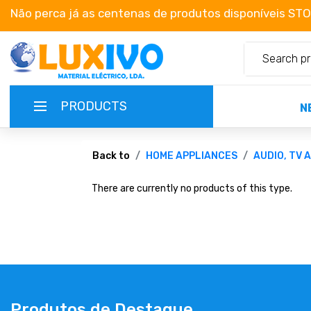
Não perca já as centenas de produtos disponíveis ST
PRODUCTS
N
NEW-PRODUCTS
Back to
HOME APPLIANCES
AUDIO, TV 
There are currently no products of this type.
TERMS OF SERVICE
CATALOGUES
CAMPAIGNS
ABOUT US
Produtos de Destaque