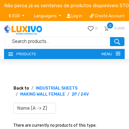
Não perca já as centenas de produtos disponíveis ST
€ EUR
Languagens
Log in
Create Account
0
0
0,00€
MENU
PRODUCTS
NEW-PRODUCTS
TERMS OF SERVICE
Back to
INDUSTRIAL SHEETS
MAKING WALL FEMALE
2P / 24V
CATALOGUES
CAMPAIGNS
There are currently no products of this type.