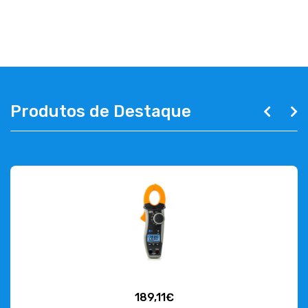
ABOUT US
CONTACT
263 710 898
geral@luxivo.pt
Produtos de Destaque
189,11€