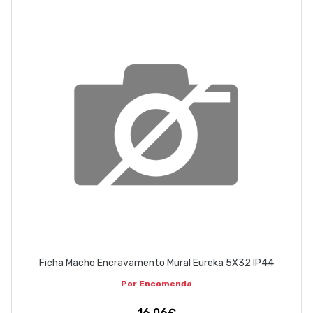
ABOUT US
CONTACT
263 710 898
geral@luxivo.pt
Ficha Macho Encravamento Mural Eureka 5X32 IP44
Por Encomenda
16,06€