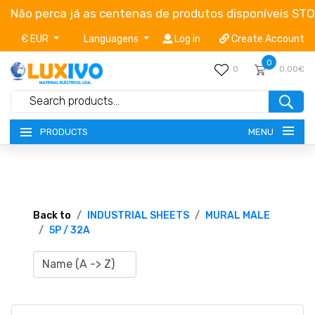
Não perca já as centenas de produtos disponíveis ST
€ EUR
Languagens
Log in
Create Account
0
0
0,00€
MENU
PRODUCTS
NEW-PRODUCTS
TERMS OF SERVICE
Back to
INDUSTRIAL SHEETS
MURAL MALE
5P / 32A
CATALOGUES
CAMPAIGNS