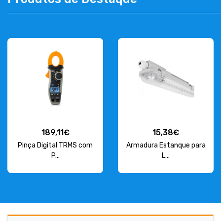
CONTACT
263 710 898
geral@luxivo.pt
189,11€
15,38€
Pinça Digital TRMS com
Armadura Estanque para
P...
L...