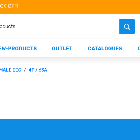
OCK OFF!
Não perca já as centenas de produtos dispo
EW-PRODUCTS
OUTLET
CATALOGUES
MALE EEC
4P / 63A