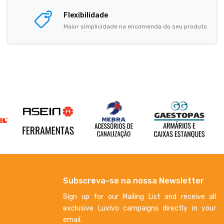
Flexibilidade
Maior simplicidade na encomenda do seu produto
Subscreva-se na nossa Newsletter
Sign up for our Mailing List and receive all
exclusive Luxivo campaigns directly in your
email.