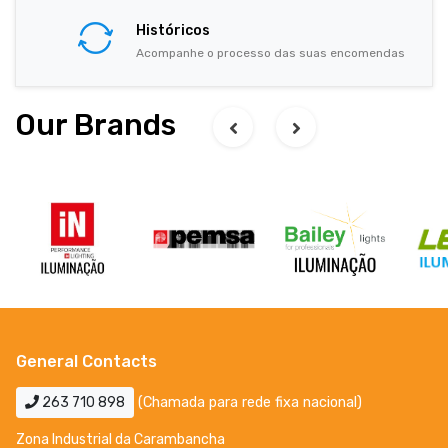
Históricos
Acompanhe o processo das suas encomendas
Our Brands
General Contacts
263 710 898
(Chamada para rede fixa nacional)
Zona Industrial da Carambancha