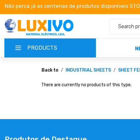
Não perca já as centenas de produtos disponíveis ST
PRODUCTS
N
NEW-PRODUCTS
Back to
INDUSTRIAL SHEETS
SHEET FE
There are currently no products of this type.
TERMS OF SERVICE
CATALOGUES
CAMPAIGNS
ABOUT US
Produtos de Destaque