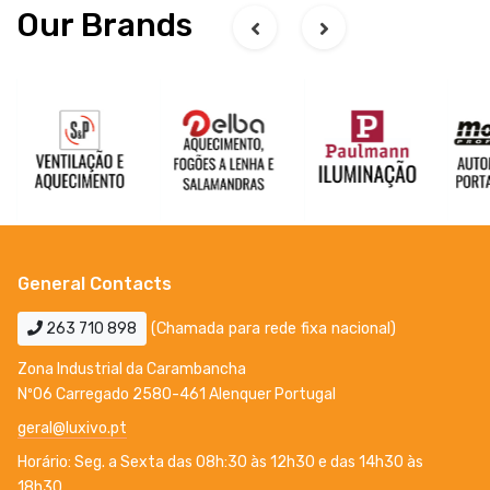
Our Brands
General Contacts
263 710 898
(Chamada para rede fixa nacional)
Zona Industrial da Carambancha
Nº06 Carregado 2580-461 Alenquer Portugal
geral@luxivo.pt
Horário: Seg. a Sexta das 08h:30 às 12h30 e das 14h30 às
18h30.