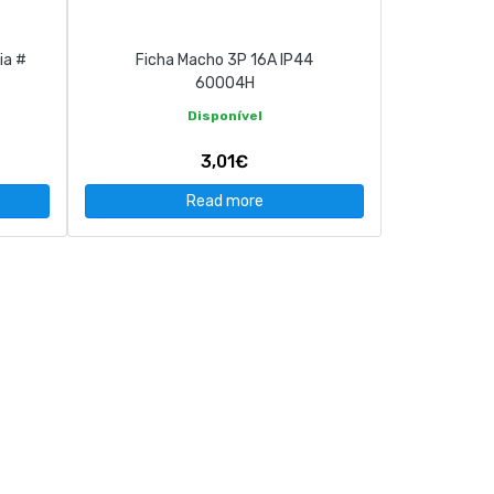
ia #
Ficha Macho 3P 16A IP44
60004H
Disponível
3,01€
Read more