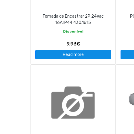
Tomada de Encastrar 2P 24Vac
P
16A IP44 430.1615
Disponível
9,93€
Read more