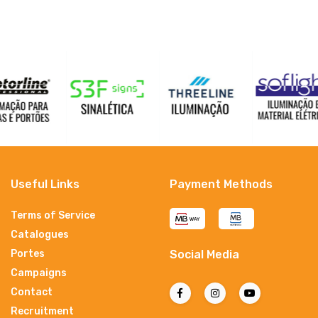
Useful Links
Payment Methods
Terms of Service
Catalogues
Portes
Social Media
Campaigns
Contact
Recruitment