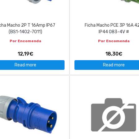
cha Macho 2P T 16Amp IP67
Ficha Macho PCE 3P 16A 4
(BS1-1402-7011)
IP44 083-4V #
Por Encomenda
Por Encomenda
12,19€
18,30€
Read more
Read more