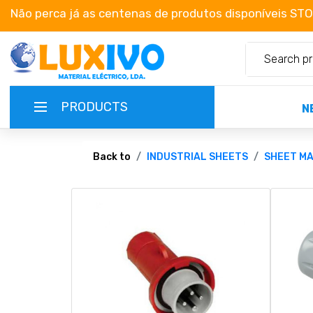
Não perca já as centenas de produtos disponíveis ST
PRODUCTS
N
NEW-PRODUCTS
Back to
INDUSTRIAL SHEETS
SHEET MA
TERMS OF SERVICE
CATALOGUES
CAMPAIGNS
ABOUT US