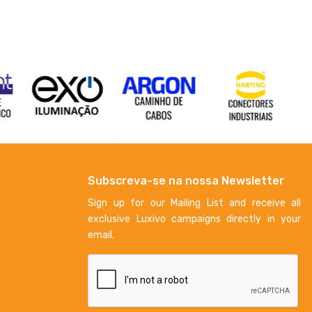
Subscreva-se na nossa Newsletter
Sign up for our Mailing List and receive all
exclusive Luxivo campaigns directly in your
email.