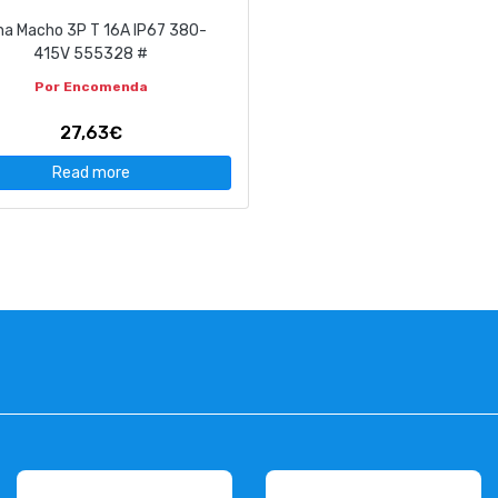
ha Macho 3P T 16A IP67 380-
415V 555328 #
Por Encomenda
27,63€
Read more