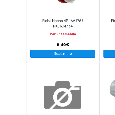
CONTACT
Ficha Macho 4P 16A IP67
Fi
263 710 898
geral@luxivo.pt
PKE16M734
Por Encomenda
8,36€
Read more