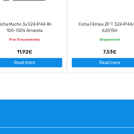
icha Macho 3x32A IP44 4h
Ficha Fêmea 2P T 32A IP44
100-130V Amarela
62015H
Por Encomenda
Disponível
11,92€
7,53€
Read more
Read more