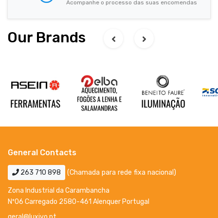
Acompanhe o processo das suas encomendas
Our Brands
General Contacts
263 710 898
(Chamada para rede fixa nacional)
Zona Industrial da Carambancha
Nº06 Carregado 2580-461 Alenquer Portugal
geral@luxivo.pt