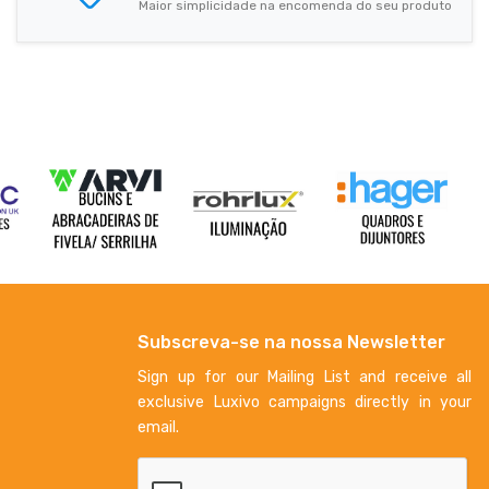
Maior simplicidade na encomenda do seu produto
Subscreva-se na nossa Newsletter
Sign up for our Mailing List and receive all
exclusive Luxivo campaigns directly in your
email.