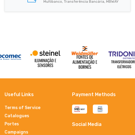
Multibanco, Transferência Bancária, MBWAY
Useful Links
Payment Methods
Terms of Service
Catalogues
Portes
Social Media
Campaigns