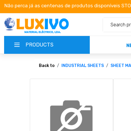
Não perca já as centenas de produtos disponíveis ST
PRODUCTS
N
NEW-PRODUCTS
Back to
INDUSTRIAL SHEETS
SHEET MA
TERMS OF SERVICE
CATALOGUES
CAMPAIGNS
ABOUT US