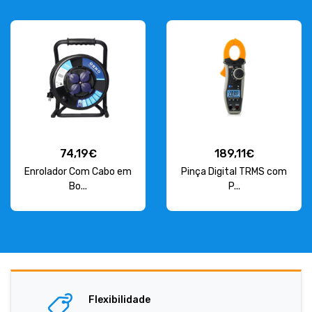
74,19€
189,11€
Enrolador Com Cabo em
Pinça Digital TRMS com
Bo...
P...
Flexibilidade