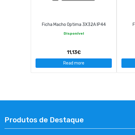
CONTACT
Ficha Macho Optima 3X32A IP44
F
263 710 898
geral@luxivo.pt
Disponível
11,13€
Read more
Produtos de Destaque