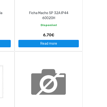
da
Ficha Macho 5P 32A IP44
60020H
Disponível
6,70€
Read more