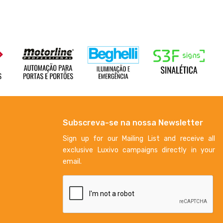
Subscreva-se na nossa Newsletter
Sign up for our Mailing List and receive all
exclusive Luxivo campaigns directly in your
email.