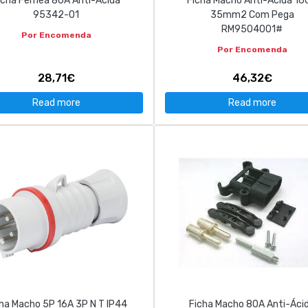
icha Femea 80A Anti-Ácida
Ficha Macho Anti-Ácida 16
95342-01
35mm2 Com Pega
RM9504001#
Por Encomenda
Por Encomenda
28,71€
46,32€
Read more
Read more
ha Macho 5P 16A 3P N T IP44
Ficha Macho 80A Anti-Áci