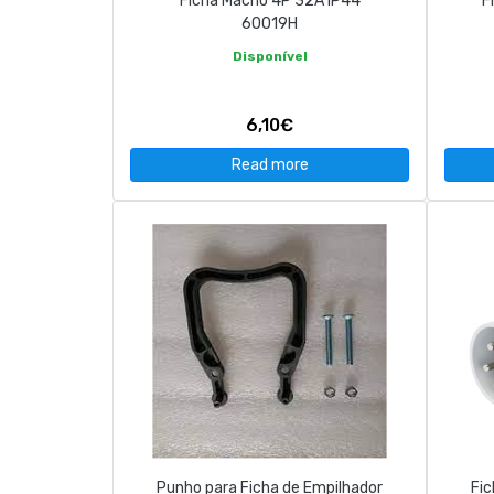
Ficha Macho 4P 32A IP44
F
60019H
Disponível
6,10€
Read more
Punho para Ficha de Empilhador
Fic