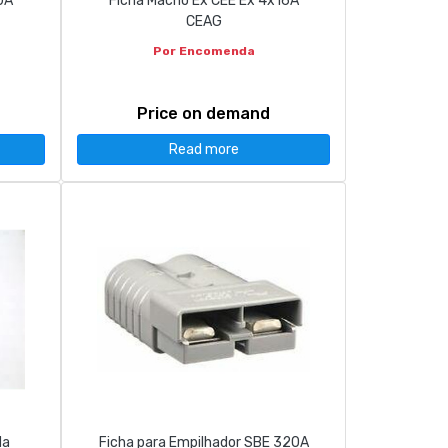
0A
Ficha Macho Ex CEE Ex 4x16A
CEAG
Por Encomenda
Price on demand
Read more
da
Ficha para Empilhador SBE 320A