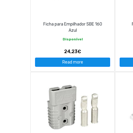
CONTACT
Ficha para Empilhador SBE 160
263 710 898
geral@luxivo.pt
Azul
Disponível
24,23€
Read more