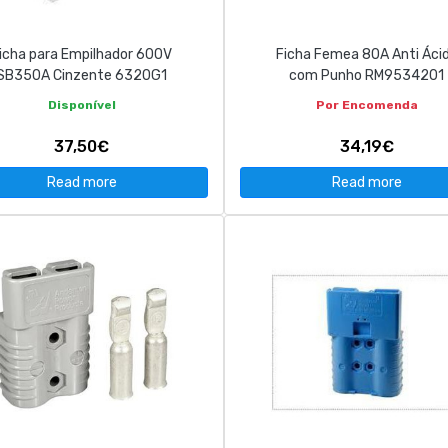
icha para Empilhador 600V
Ficha Femea 80A Anti Áci
SB350A Cinzente 6320G1
com Punho RM9534201
Disponível
Por Encomenda
37,50€
34,19€
Read more
Read more