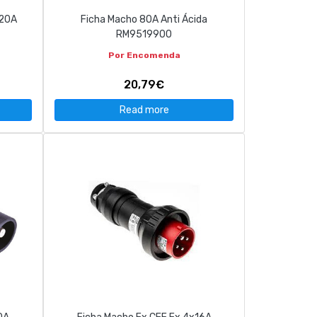
320A
Ficha Macho 80A Anti Ácida
RM9519900
Por Encomenda
20,79€
Read more