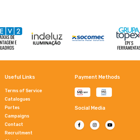
Useful Links
Payment Methods
Terms of Service
Catalogues
Portes
Social Media
Campaigns
Contact
Recruitment