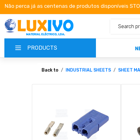
Não perca já as centenas de produtos disponíveis ST
PRODUCTS
N
NEW-PRODUCTS
Back to
INDUSTRIAL SHEETS
SHEET MA
TERMS OF SERVICE
CATALOGUES
CAMPAIGNS
ABOUT US