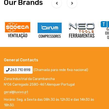
Our Brands
General Contacts
263 710 898
(Chamada para rede fixa nacional)
Zona Industrial da Carambancha
Nº06 Carregado 2580-461 Alenquer Portugal
geral@luxivo.pt
Horário: Seg. a Sexta das 08h:30 às 12h30 e das 14h30 às
18h30.