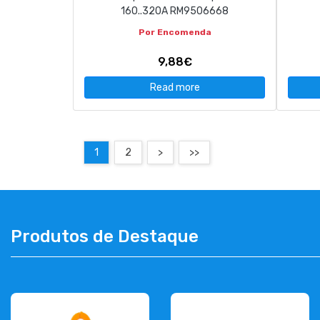
160..320A RM9506668
Por Encomenda
9,88€
Read more
1
2
>
>>
Produtos de Destaque