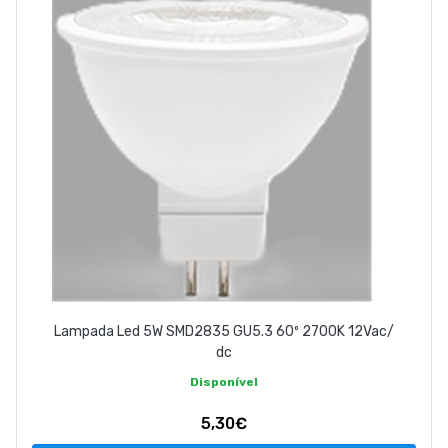
ABOUT US
CONTACT
263 710 898
geral@luxivo.pt
Lampada Led 5W SMD2835 GU5.3 60º 2700K 12Vac/
dc
Disponível
5,30€