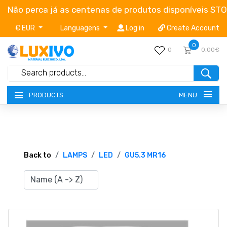
Não perca já as centenas de produtos disponíveis ST
€ EUR
Languagens
Log in
Create Account
0
0
0,00€
MENU
PRODUCTS
NEW-PRODUCTS
TERMS OF SERVICE
Back to
LAMPS
LED
GU5.3 MR16
CATALOGUES
CAMPAIGNS