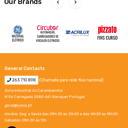
Our Brands
General Contacts
263 710 898
(Chamada para rede fixa nacional)
Zona Industrial da Carambancha
Nº06 Carregado 2580-461 Alenquer Portugal
geral@luxivo.pt
Horário: Seg. a Sexta das 08h:30 às 12h30 e das 14h30 às 18h30.
Sábados: 08h:30 ás 13h