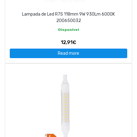
Lampada de Led R7S 118mm 9W 930Lm 6000K
200650032
Disponível
12,91€
Read more