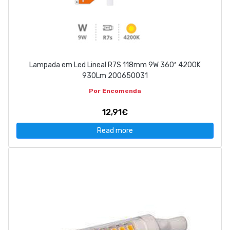
Lampada em Led Lineal R7S 118mm 9W 360º 4200K
930Lm 200650031
Por Encomenda
12,91€
Read more