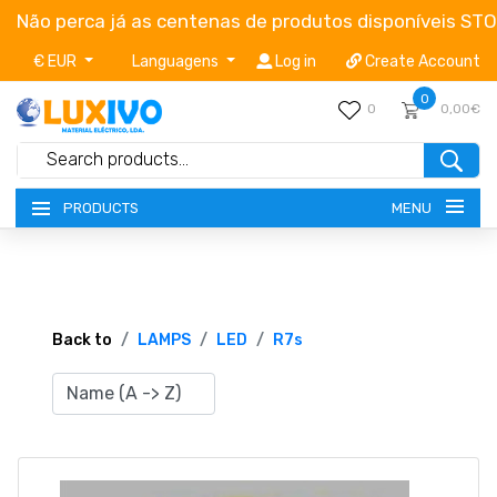
Não perca já as centenas de produtos disponíveis ST
€ EUR
Languagens
Log in
Create Account
0
0
0,00€
MENU
PRODUCTS
NEW-PRODUCTS
TERMS OF SERVICE
Back to
LAMPS
LED
R7s
CATALOGUES
CAMPAIGNS