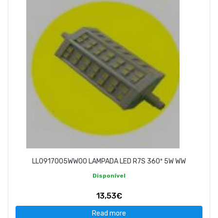
ABOUT US
CONTACT
263 710 898
geral@luxivo.pt
LL0917005WW00 LAMPADA LED R7S 360º 5W WW
Disponível
13,53€
Read more