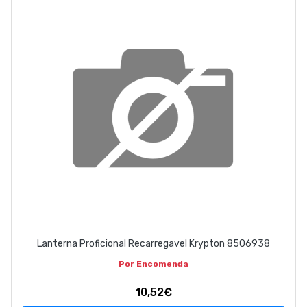
ABOUT US
CONTACT
263 710 898
geral@luxivo.pt
Lanterna Proficional Recarregavel Krypton 8506938
Por Encomenda
10,52€