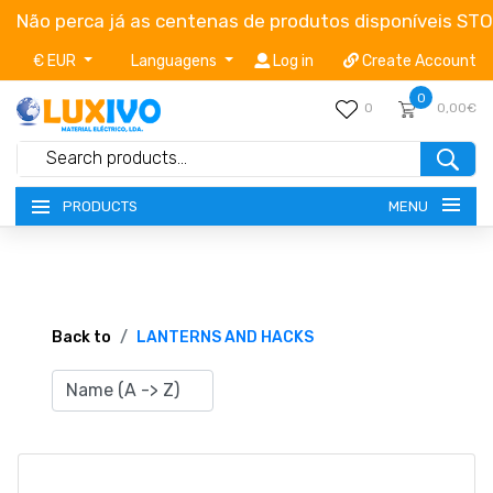
Não perca já as centenas de produtos disponíveis ST
€ EUR
Languagens
Log in
Create Account
0
0
0,00€
MENU
PRODUCTS
NEW-PRODUCTS
TERMS OF SERVICE
Back to
LANTERNS AND HACKS
CATALOGUES
CAMPAIGNS