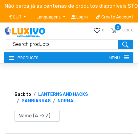
Não perca já as centenas de produtos disponíveis ST
€ EUR
Languagens
Log in
Create Account
0
0
0,00€
MENU
PRODUCTS
NEW-PRODUCTS
TERMS OF SERVICE
Back to
LANTERNS AND HACKS
GAMBIARRAS
NORMAL
CATALOGUES
CAMPAIGNS