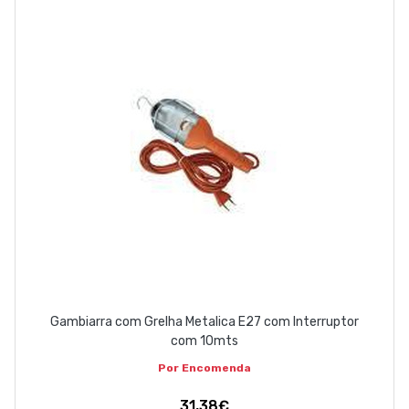
ABOUT US
CONTACT
263 710 898
geral@luxivo.pt
Gambiarra com Grelha Metalica E27 com Interruptor
com 10mts
Por Encomenda
31,38€