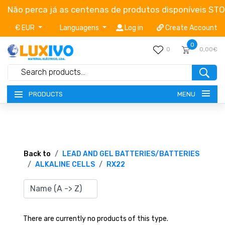
Não perca já as centenas de produtos disponíveis ST
€ EUR
Languagens
Log in
Create Account
0
0
0,00€
MENU
PRODUCTS
NEW-PRODUCTS
TERMS OF SERVICE
Back to
LEAD AND GEL BATTERIES/BATTERIES
ALKALINE CELLS
RX22
CATALOGUES
CAMPAIGNS
There are currently no products of this type.