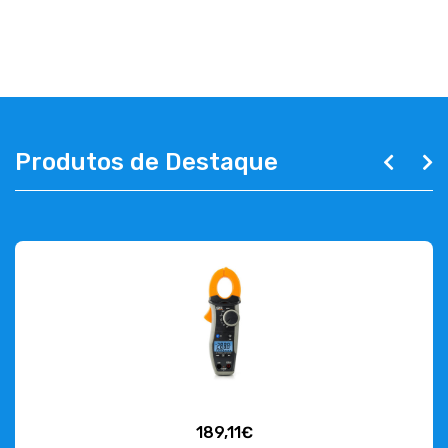
ABOUT US
CONTACT
263 710 898
geral@luxivo.pt
Produtos de Destaque
189,11€