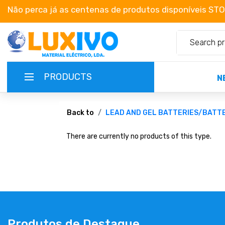
Não perca já as centenas de produtos disponíveis ST
PRODUCTS
N
NEW-PRODUCTS
Back to
LEAD AND GEL BATTERIES/BATT
There are currently no products of this type.
TERMS OF SERVICE
CATALOGUES
CAMPAIGNS
ABOUT US
Produtos de Destaque