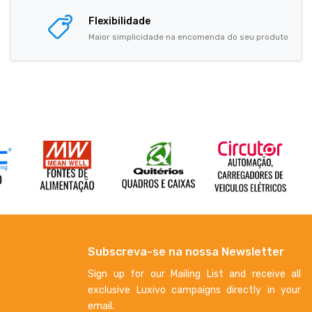
Flexibilidade
Maior simplicidade na encomenda do seu produto
Subscreva-se na nossa Newsletter
Sign up for our Mailing List and receive all
exclusive Luxivo campaigns directly in your
email.