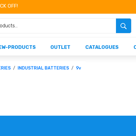
OCK OFF!
Não perca já as centenas de produtos dispo
EW-PRODUCTS
OUTLET
CATALOGUES
ERIES
INDUSTRIAL BATTERIES
9v