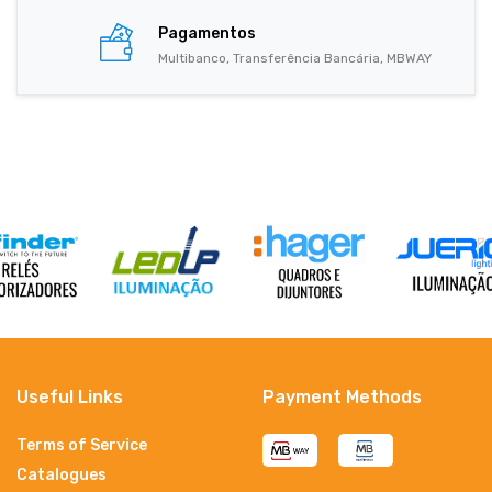
Pagamentos
Multibanco, Transferência Bancária, MBWAY
Useful Links
Payment Methods
Terms of Service
Catalogues