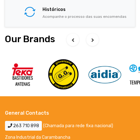
Históricos
Acompanhe o processo das suas encomendas
Our Brands
General Contacts
263 710 898
(Chamada para rede fixa nacional)
Zona Industrial da Carambancha