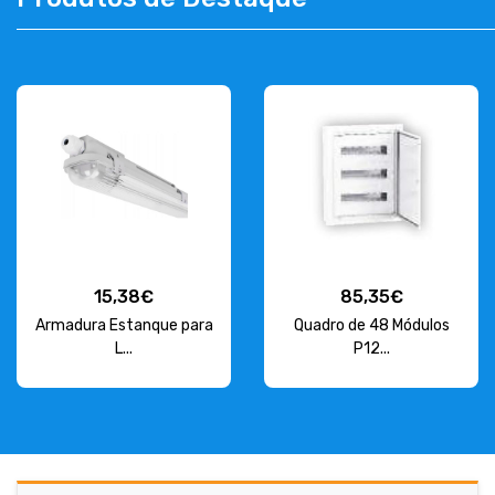
CONTACT
263 710 898
geral@luxivo.pt
15,38€
85,35€
Armadura Estanque para
Quadro de 48 Módulos
L...
P12...