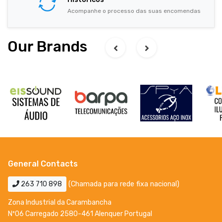
Acompanhe o processo das suas encomendas
Our Brands
General Contacts
263 710 898
(Chamada para rede fixa nacional)
Zona Industrial da Carambancha
Nº06 Carregado 2580-461 Alenquer Portugal