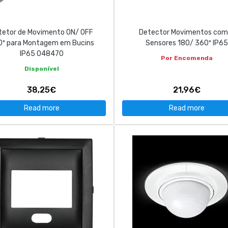
tetor de Movimento ON/ OFF
Detector Movimentos com
0º para Montagem em Bucins
Sensores 180/ 360º IP65
IP65 048470
Por Encomenda
Disponível
38,25€
21,96€
Read more
Read more