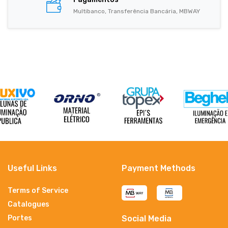
Multibanco, Transferência Bancária, MBWAY
Useful Links
Payment Methods
Terms of Service
Catalogues
Portes
Social Media