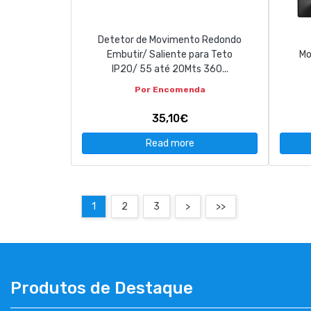
Detetor de Movimento Redondo
Embutir/ Saliente para Teto
Mo
IP20/ 55 até 20Mts 360...
Por Encomenda
35,10€
Read more
1
2
3
>
>>
Produtos de Destaque