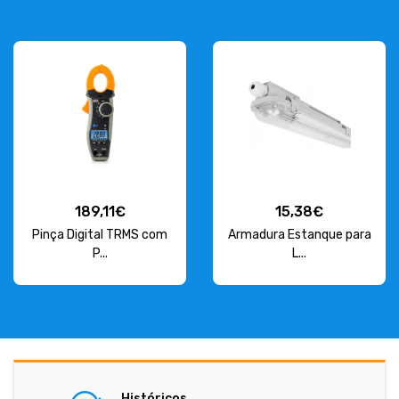
189,11€
15,38€
Pinça Digital TRMS com
Armadura Estanque para
P...
L...
Históricos