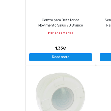
CONTACT
Centro para Detetor de
Sen
263 710 898
geral@luxivo.pt
Movimento Sirius 70 Branco
Pa
Por Encomenda
1,33€
Read more