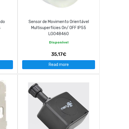
ndo
Sensor de Movimento Orientável
s
Multisuperfícies On/ OFF IP55
LG048460
Disponível
35,17€
Read more