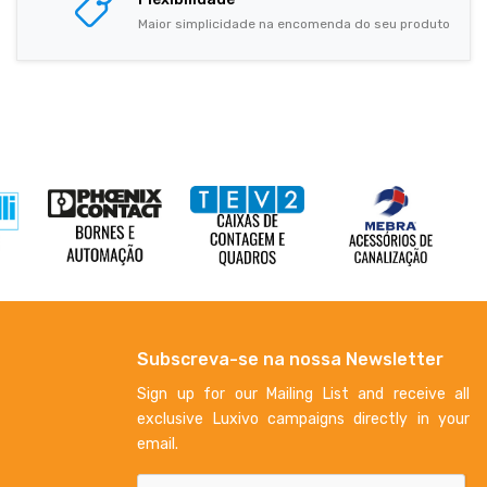
Maior simplicidade na encomenda do seu produto
Subscreva-se na nossa Newsletter
Sign up for our Mailing List and receive all
exclusive Luxivo campaigns directly in your
email.