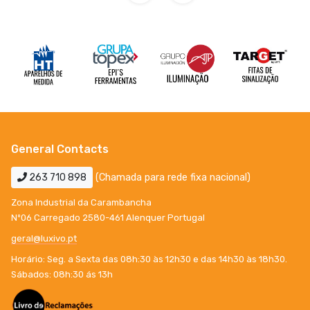
General Contacts
263 710 898
(Chamada para rede fixa nacional)
Zona Industrial da Carambancha
Nº06 Carregado 2580-461 Alenquer Portugal
geral@luxivo.pt
Horário: Seg. a Sexta das 08h:30 às 12h30 e das 14h30 às 18h30.
Sábados: 08h:30 ás 13h