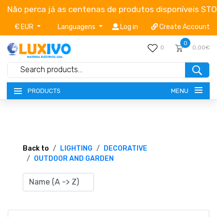
Não perca já as centenas de produtos disponíveis ST
€ EUR
Languagens
Log in
Create Account
0
0
0,00€
MENU
PRODUCTS
NEW-PRODUCTS
TERMS OF SERVICE
Back to
LIGHTING
DECORATIVE
OUTDOOR AND GARDEN
CATALOGUES
CAMPAIGNS