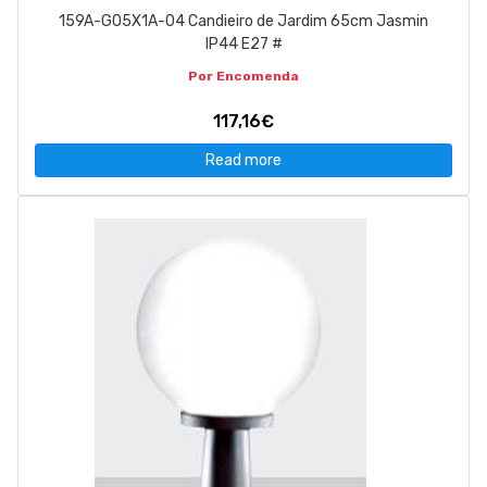
159A-G05X1A-04 Candieiro de Jardim 65cm Jasmin
IP44 E27 #
Por Encomenda
117,16€
Read more