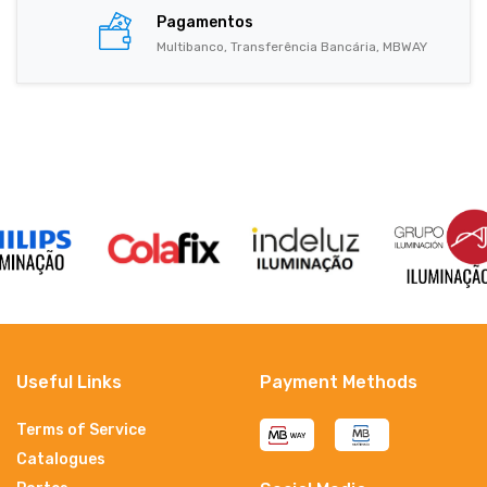
Pagamentos
Multibanco, Transferência Bancária, MBWAY
Useful Links
Payment Methods
Terms of Service
Catalogues