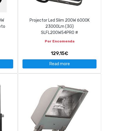
10W
Projector Led Slim 200W 6000K
eto
23000Lm (3G)
SLFL200W54PRO #
Por Encomenda
129,15€
Read more