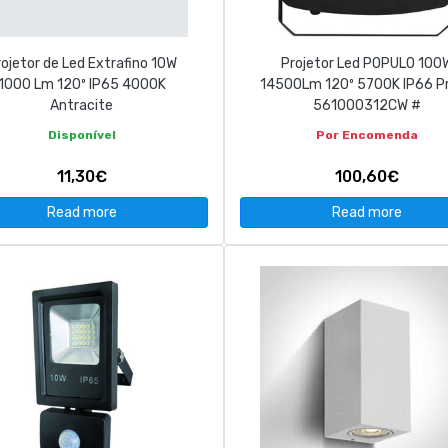
ojetor de Led Extrafino 10W
Projetor Led POPULO 100
1000 Lm 120º IP65 4000K
14500Lm 120º 5700K IP66 P
Antracite
561000312CW #
Disponível
Por Encomenda
11,30€
100,60€
Read more
Read more