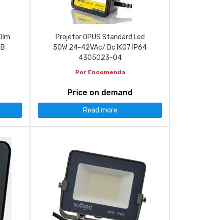
0lm
Projetor OPUS Standard Led
GB
50W 24-42VAc/ Dc IK07 IP64
4305023-04
Por Encomenda
Price on demand
Read more