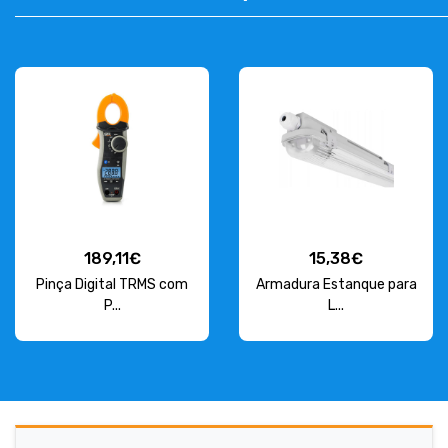
189,11€
15,38€
Pinça Digital TRMS com
Armadura Estanque para
P...
L...