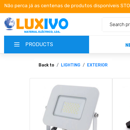
Não perca já as centenas de produtos disponíveis ST
PRODUCTS
N
NEW-PRODUCTS
Back to
LIGHTING
EXTERIOR
TERMS OF SERVICE
CATALOGUES
CAMPAIGNS
ABOUT US