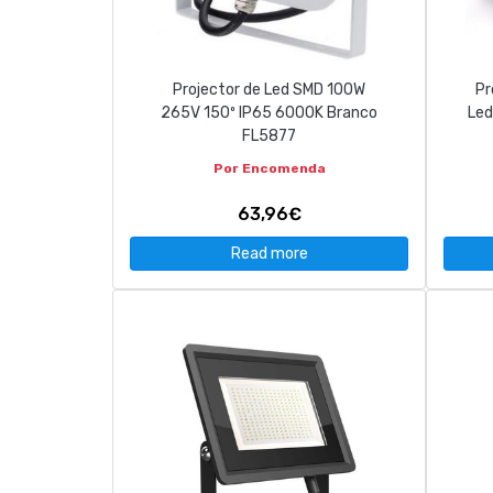
CONTACT
Projector de Led SMD 100W
Pr
263 710 898
geral@luxivo.pt
265V 150º IP65 6000K Branco
Le
FL5877
Por Encomenda
63,96€
Read more