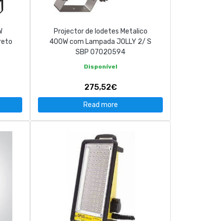
W
Projector de Iodetes Metalico
reto
400W com Lampada JOLLY 2/ S
SBP 07020594
Disponível
275,52€
Read more