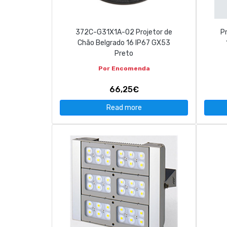
372C-G31X1A-02 Projetor de
Pr
Chão Belgrado 16 IP67 GX53
Preto
Por Encomenda
66,25€
Read more