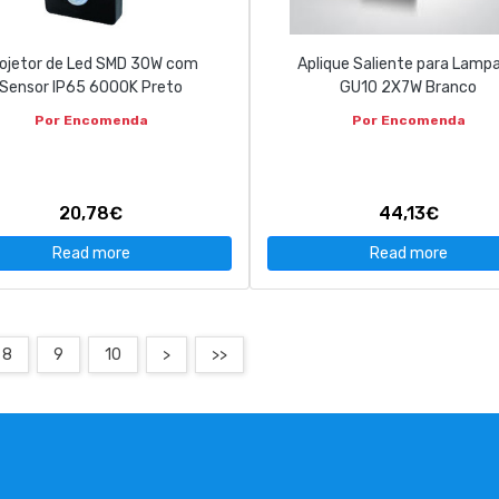
ojetor de Led SMD 30W com
Aplique Saliente para Lamp
Sensor IP65 6000K Preto
GU10 2X7W Branco
Por Encomenda
Por Encomenda
20,78€
44,13€
Read more
Read more
8
9
10
>
>>