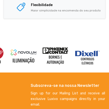
Flexibilidade
Maior simplicidade na encomenda do seu produto
Subscreva-se na nossa Newsletter
Sign up for our Mailing List and receive all
exclusive Luxivo campaigns directly in your
email.