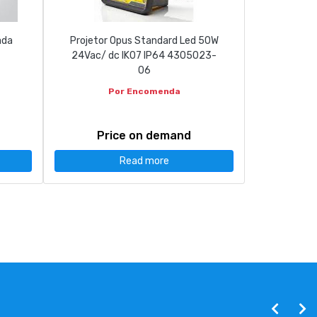
ada
Projetor Opus Standard Led 50W
24Vac/ dc IK07 IP64 4305023-
06
Por Encomenda
Price on demand
Read more