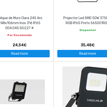
lique de Muro Clara 245 Aro
Projector Led SMD 50W 375
248x106mm Inox 316 IP65
RGB IP65 Preto 565001R
004.045.SO.E27 #
Disponível
Por Encomenda
24,54€
35,48€
Read more
Read more