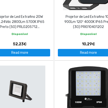
ojetor de Led Extrafino 20W
Projetor de Led Extrafino 
...24Vdc 2800Lm 5700K IP65
900Lm 120º 4000K IP65 Pr
Preto (5G) PRL0205712...
(3G) PRI010401202
Disponível
Disponível
52,23€
10,29€
Read more
Read more