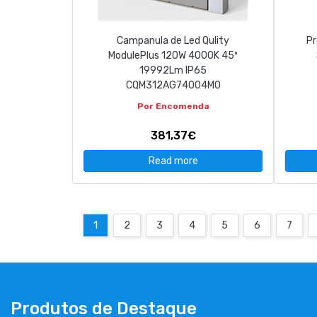
Campanula de Led Qulity
Pr
ModulePlus 120W 4000K 45º
19992Lm IP65
CQM312AG74004M0
Por Encomenda
381,37€
Read more
1
2
3
4
5
6
7
Produtos de Destaque