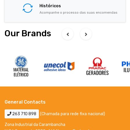
Históricos
Acompanhe o processo das suas encomendas
Our Brands
General Contacts
263 710 898
(Chamada para rede fixa nacional)
Zona Industrial da Carambancha