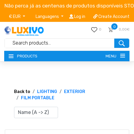
Não perca já as centenas de produtos disponíveis ST
€ EUR
Languagens
Log in
Create Account
0
0
0,00€
MENU
PRODUCTS
NEW-PRODUCTS
TERMS OF SERVICE
Back to
LIGHTING
EXTERIOR
FILM PORTABLE
CATALOGUES
CAMPAIGNS