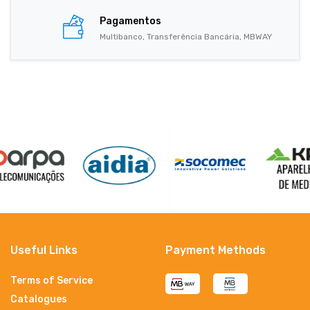
Pagamentos
Multibanco, Transferência Bancária, MBWAY
Useful Links
Payment Methods
Terms of Service
Catalogues