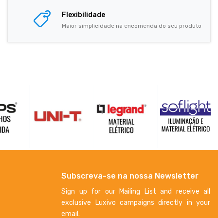
Flexibilidade
Maior simplicidade na encomenda do seu produto
Subscreva-se na nossa Newsletter
Sign up for our Mailing List and receive all
exclusive Luxivo campaigns directly in your
email.