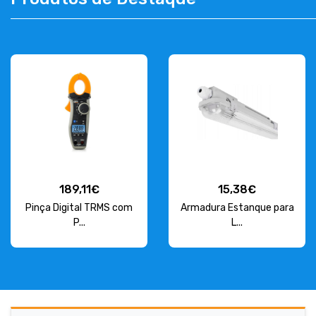
CONTACT
263 710 898
geral@luxivo.pt
189,11€
15,38€
Pinça Digital TRMS com
Armadura Estanque para
P...
L...