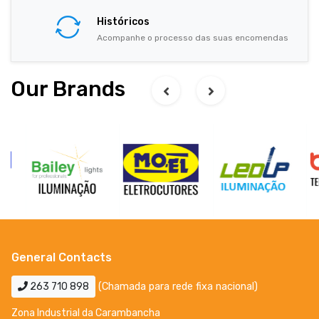
Históricos
Acompanhe o processo das suas encomendas
Our Brands
General Contacts
263 710 898
(Chamada para rede fixa nacional)
Zona Industrial da Carambancha