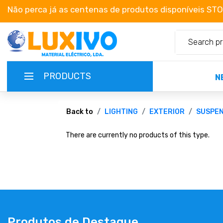
Não perca já as centenas de produtos disponíveis ST
PRODUCTS
N
NEW-PRODUCTS
Back to
LIGHTING
EXTERIOR
SUSPE
There are currently no products of this type.
TERMS OF SERVICE
CATALOGUES
CAMPAIGNS
ABOUT US
Produtos de Destaque