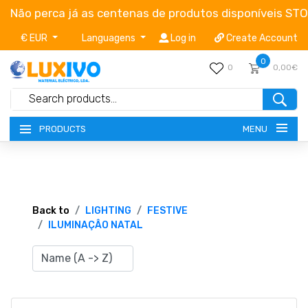
Não perca já as centenas de produtos disponíveis ST
€ EUR
Languagens
Log in
Create Account
0
0
0,00€
MENU
PRODUCTS
NEW-PRODUCTS
TERMS OF SERVICE
Back to
LIGHTING
FESTIVE
ILUMINAÇÂO NATAL
CATALOGUES
CAMPAIGNS