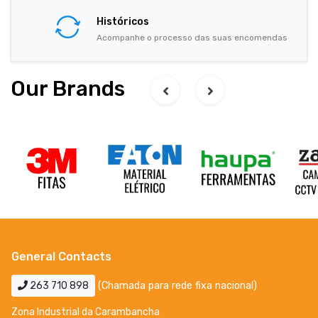
Históricos
Acompanhe o processo das suas encomendas
Our Brands
General Contacts
263 710 898
(Chamada para rede fixa nacional)
Zona Industrial da Carambancha