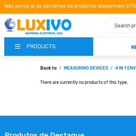
Não perca já as centenas de produtos disponíveis ST
PRODUCTS
N
NEW-PRODUCTS
Back to
MEASURING DEVICES
4 IN 1 E
There are currently no products of this type.
TERMS OF SERVICE
CATALOGUES
CAMPAIGNS
ABOUT US
Produtos de Destaque