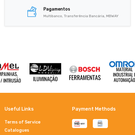
Pagamentos
Multibanco, Transferência Bancária, MBWAY
Useful Links
Payment Methods
Terms of Service
Catalogues