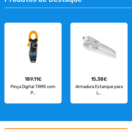
CONTACT
263 710 898
geral@luxivo.pt
189,11€
15,38€
Pinça Digital TRMS com
Armadura Estanque para
P...
L...