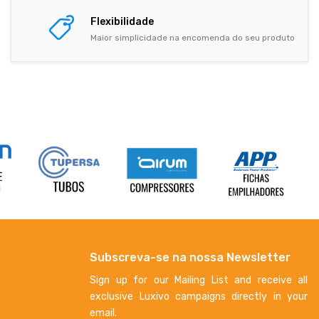
Flexibilidade
Maior simplicidade na encomenda do seu produto
Subscreva-se na nossa Newsletter
Sign up for our Mailing List and receive all
exclusive Luxivo campaigns directly in your
email.